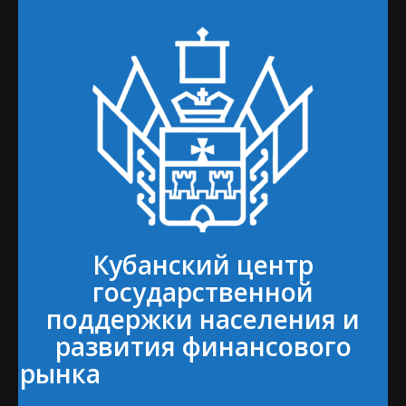
Кубанский центр
государственной
поддержки населения и
развития финансового
рынка⠀⠀⠀⠀⠀⠀⠀⠀⠀⠀⠀⠀⠀⠀⠀
⠀⠀⠀⠀⠀⠀⠀⠀⠀⠀⠀⠀⠀⠀⠀⠀⠀⠀⠀