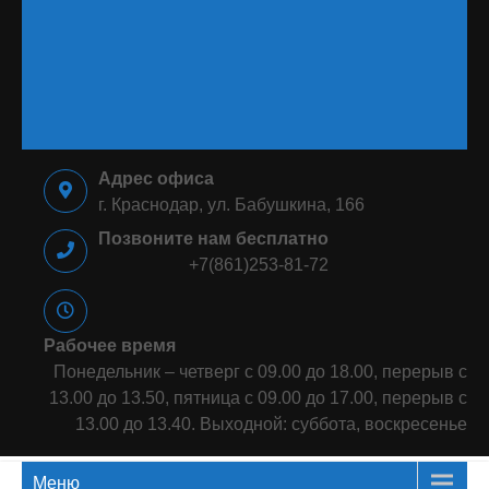
⠀⠀⠀⠀⠀⠀⠀⠀⠀⠀⠀⠀⠀⠀⠀⠀⠀⠀⠀
⠀⠀⠀⠀⠀⠀⠀⠀⠀⠀⠀⠀⠀⠀⠀⠀⠀⠀⠀
⠀⠀⠀⠀⠀⠀⠀⠀⠀⠀⠀⠀⠀⠀⠀⠀⠀⠀⠀
⠀⠀⠀⠀⠀⠀⠀⠀⠀⠀⠀
Адрес офиса
г. Краснодар, ул. Бабушкина, 166
Позвоните нам бесплатно
+7(861)253-81-72
Рабочее время
Понедельник – четверг с 09.00 до 18.00, перерыв с
13.00 до 13.50, пятница с 09.00 до 17.00, перерыв с
13.00 до 13.40. Выходной: суббота, воскресенье
Меню