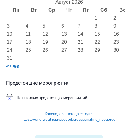
Август 2026
Пн
Вт
Ср
Чт
Пт
Сб
Вс
1
2
3
4
5
6
7
8
9
10
11
12
13
14
15
16
17
18
19
20
21
22
23
24
25
26
27
28
29
30
31
« Фев
Предстоящие мероприятия
Нет никаких предстоящих мероприятий.
З
а
м
е
Краснодар - погода сегодня
т
https://world-weather.ru/pogoda/russia/nizhny_novgorod/
к
а