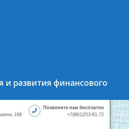
я и развития финансового
⠀⠀⠀⠀⠀⠀⠀⠀⠀⠀⠀⠀⠀⠀⠀⠀⠀⠀⠀⠀⠀⠀
Позвоните нам бесплатно
шкина, 166
+7(861)253-81-72