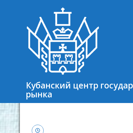
Кубанский центр госуда
рынка⠀⠀⠀⠀⠀⠀⠀⠀⠀⠀⠀⠀