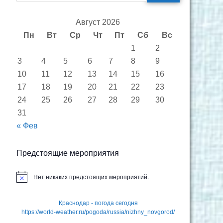
Август 2026
Пн
Вт
Ср
Чт
Пт
Сб
Вс
1
2
3
4
5
6
7
8
9
10
11
12
13
14
15
16
17
18
19
20
21
22
23
24
25
26
27
28
29
30
31
« Фев
Предстоящие мероприятия
Нет никаких предстоящих мероприятий.
З
а
м
е
Краснодар - погода сегодня
т
https://world-weather.ru/pogoda/russia/nizhny_novgorod/
к