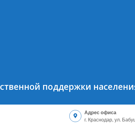
рственной поддержки населени
⠀⠀⠀⠀⠀⠀⠀⠀⠀⠀⠀⠀⠀⠀⠀⠀⠀⠀⠀⠀⠀
Адрес офиса
г. Краснодар, ул. Бабу