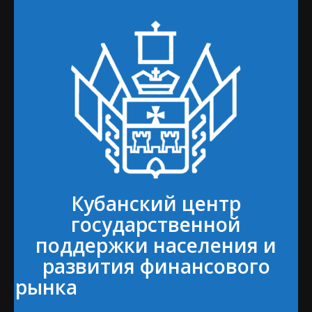
Кубанский центр
государственной
поддержки населения и
развития финансового
рынка⠀⠀⠀⠀⠀⠀⠀⠀⠀⠀⠀⠀⠀⠀⠀
⠀⠀⠀⠀⠀⠀⠀⠀⠀⠀⠀⠀⠀⠀⠀⠀⠀⠀⠀