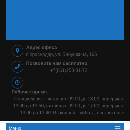
⠀⠀⠀⠀⠀⠀⠀⠀⠀⠀⠀⠀⠀⠀⠀⠀⠀⠀⠀
⠀⠀⠀⠀⠀⠀⠀⠀⠀⠀⠀⠀⠀⠀⠀⠀⠀⠀⠀
⠀⠀⠀⠀⠀⠀⠀⠀⠀⠀⠀⠀⠀⠀⠀⠀⠀⠀⠀
⠀⠀⠀⠀⠀⠀⠀⠀⠀⠀⠀
Адрес офиса
г. Краснодар, ул. Бабушкина, 166
Позвоните нам бесплатно
+7(861)253-81-72
Рабочее время
Понедельник – четверг с 09.00 до 18.00, перерыв с
13.00 до 13.50, пятница с 09.00 до 17.00, перерыв с
13.00 до 13.40. Выходной: суббота, воскресенье
Меню