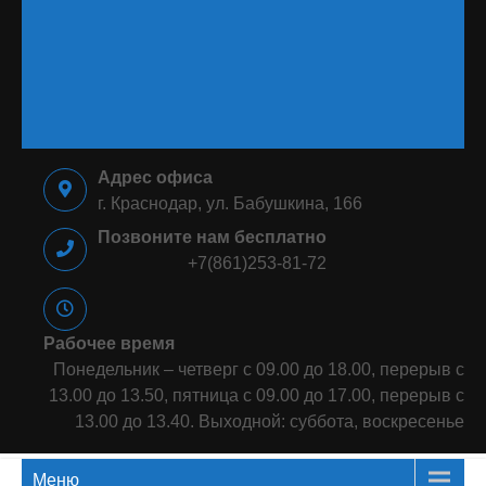
⠀⠀⠀⠀⠀⠀⠀⠀⠀⠀⠀⠀⠀⠀⠀⠀⠀⠀⠀
⠀⠀⠀⠀⠀⠀⠀⠀⠀⠀⠀⠀⠀⠀⠀⠀⠀⠀⠀
⠀⠀⠀⠀⠀⠀⠀⠀⠀⠀⠀⠀⠀⠀⠀⠀⠀⠀⠀
⠀⠀⠀⠀⠀⠀⠀⠀⠀⠀⠀
Адрес офиса
г. Краснодар, ул. Бабушкина, 166
Позвоните нам бесплатно
+7(861)253-81-72
Рабочее время
Понедельник – четверг с 09.00 до 18.00, перерыв с
13.00 до 13.50, пятница с 09.00 до 17.00, перерыв с
13.00 до 13.40. Выходной: суббота, воскресенье
Меню