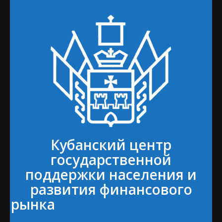
Кубанский центр
государственной
поддержки населения и
развития финансового
рынка⠀⠀⠀⠀⠀⠀⠀⠀⠀⠀⠀⠀⠀⠀⠀
⠀⠀⠀⠀⠀⠀⠀⠀⠀⠀⠀⠀⠀⠀⠀⠀⠀⠀⠀