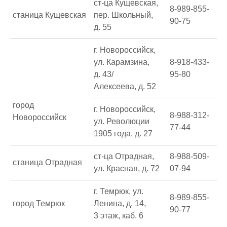
ст-ца Кущевская,
8-989-855-
станица Кущевская
пер. Школьный,
90-75
д. 55
г. Новороссийск,
ул. Карамзина,
8-918-433-
д. 43/
95-80
Алексеева, д. 52
город
г. Новороссийск,
8-988-312-
Новороссийск
ул. Революции
77-44
1905 года, д. 27
ст-ца Отрадная,
8-988-509-
станица Отрадная
ул. Красная, д. 72
07-94
г. Темрюк, ул.
8-989-855-
город Темрюк
Ленина, д. 14,
90-77
3 этаж, каб. 6