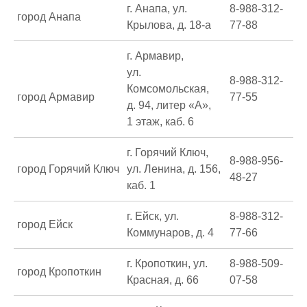
г. Анапа, ул.
8-988-312-
город Анапа
Крылова, д. 18-а
77-88
г. Армавир,
ул.
8-988-312-
Комсомольская,
город Армавир
77-55
д. 94, литер «А»,
1 этаж, каб. 6
г. Горячий Ключ,
8-988-956-
город Горячий Ключ
ул. Ленина, д. 156,
48-27
каб. 1
г. Ейск, ул.
8-988-312-
город Ейск
Коммунаров, д. 4
77-66
г. Кропоткин, ул.
8-988-509-
город Кропоткин
Красная, д. 66
07-58