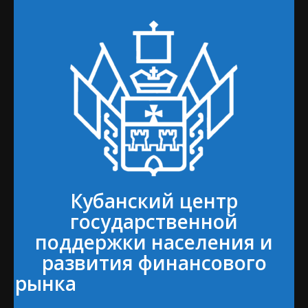
Кубанский центр
государственной
поддержки населения и
развития финансового
рынка⠀⠀⠀⠀⠀⠀⠀⠀⠀⠀⠀⠀⠀⠀⠀
⠀⠀⠀⠀⠀⠀⠀⠀⠀⠀⠀⠀⠀⠀⠀⠀⠀⠀⠀