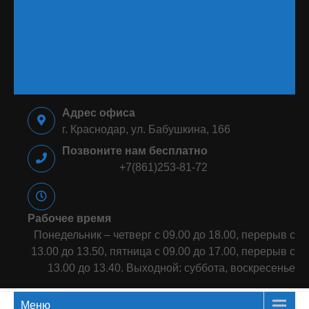
⠀⠀⠀⠀⠀⠀⠀⠀⠀⠀⠀⠀⠀⠀⠀⠀⠀⠀⠀
⠀⠀⠀⠀⠀⠀⠀⠀⠀⠀⠀⠀⠀⠀⠀⠀⠀⠀⠀
⠀⠀⠀⠀⠀⠀⠀⠀⠀⠀⠀⠀⠀⠀⠀⠀⠀⠀⠀
⠀⠀⠀⠀⠀⠀⠀⠀⠀⠀⠀
Адрес офиса
г. Краснодар, ул. Бабушкина, 166
Позвоните нам бесплатно
+7(861)253-81-72
Рабочее время
Понедельник – четверг с 09.00 до 18.00, перерыв с
13.00 до 13.50, пятница с 09.00 до 17.00, перерыв с
13.00 до 13.40. Выходной: суббота, воскресенье
Меню